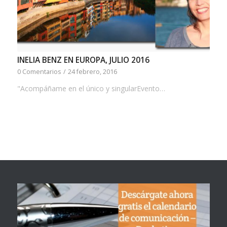
INELIA BENZ EN EUROPA, JULIO 2016
0 Comentarios
/
24 febrero, 2016
"Acomp​á​ñame en el único ​y singular ​​E​vento…