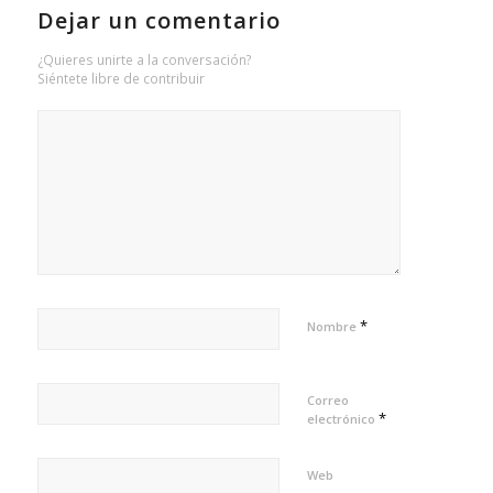
Dejar un comentario
¿Quieres unirte a la conversación?
Siéntete libre de contribuir
*
Nombre
Correo
*
electrónico
Web