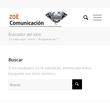
Buscador del sitio
Tú estás aquí:
Inicio
/
Búsqueda de ""
Buscar
Si los resultados no te satisfacen, intenta una nueva
búsqueda con otros términos.